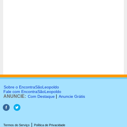
Sobre o EncontraSãoLeopoldo
Fale com EncontraSãoLeopoldo
ANUNCIE:
|
Com Destaque
Anuncie Grátis
|
Termos do Serviço
Política de Privacidade