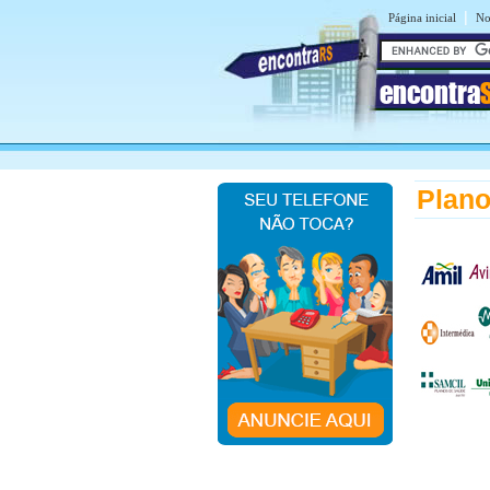
|
Página inicial
No
encontra
Plano