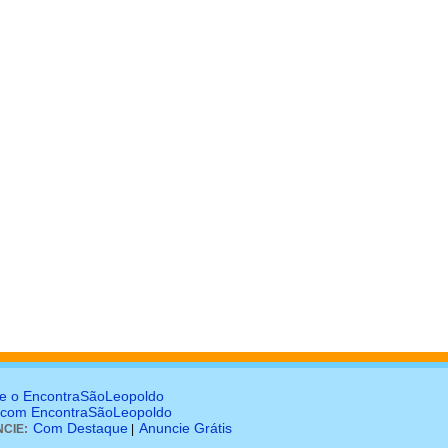
e o EncontraSãoLeopoldo
 com EncontraSãoLeopoldo
Com Destaque
Anuncie Grátis
CIE:
|