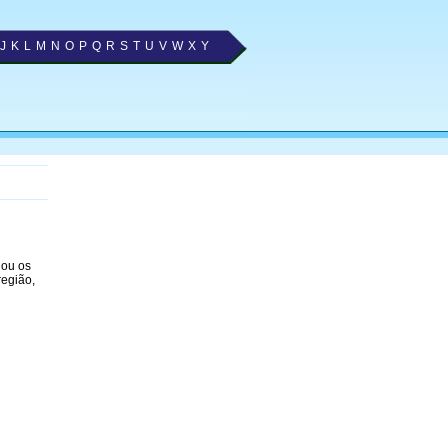
J
K
L
M
N
O
P
Q
R
S
T
U
V
W
X
Y
nou os
região,