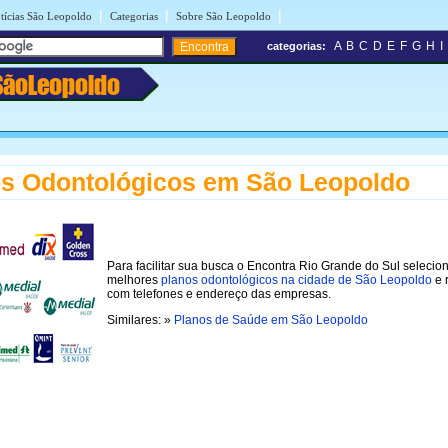
|
|
|
tícias São Leopoldo
Categorias
Sobre São Leopoldo
A
B
C
D
E
F
G
H
I
categorias:
SãoLeopoldo
s Odontológicos em São Leopoldo
Para facilitar sua busca o Encontra Rio Grande do Sul selecio
melhores
planos odontológicos na cidade de São Leopoldo
e 
com telefones e endereço das empresas.
Similares: »
Planos de Saúde em São Leopoldo