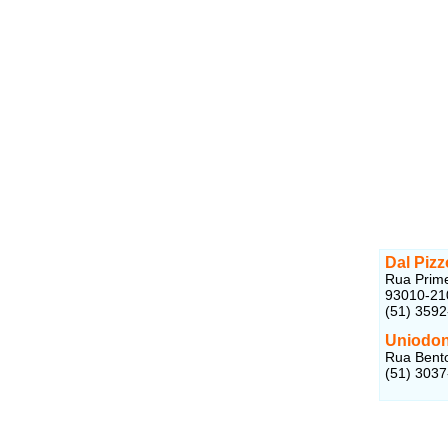
Dal Pizz
Rua Prime
93010-21
(51) 359
Uniodon
Rua Bento
(51) 303