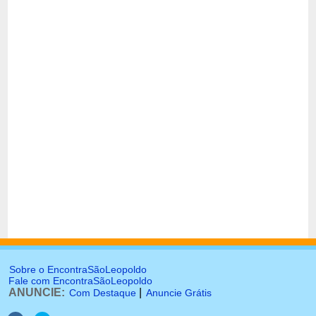
Sobre o EncontraSãoLeopoldo
Fale com EncontraSãoLeopoldo
ANUNCIE:
|
Com Destaque
Anuncie Grátis